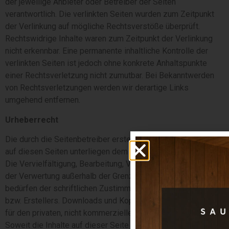
der jeweilige Anbieter oder Betreiber der Seiten
verantwortlich. Die verlinkten Seiten wurden zum Zeitpunkt
der Verlinkung auf mögliche Rechtsverstöße überprüft.
Rechtswidrige Inhalte waren zum Zeitpunkt der Verlinkung
nicht erkennbar. Eine permanente inhaltliche Kontrolle der
verlinkten Seiten ist jedoch ohne konkrete Anhaltspunkte
einer Rechtsverletzung nicht zumutbar. Bei Bekanntwerden
von Rechtsverletzungen werden wir derartige Links
umgehend entfernen.
Urheberrecht
Die durch die Seitenbetreiber erstellten Inhalte und Werke
auf diesen Seiten unterliegen dem deutschen Urheberrecht.
Die Vervielfältigung, Bearbeitung, Verbreitung und jede Art
der Verwertung außerhalb der Grenzen des Urheberrechts
bedürfen der schriftlichen Zustimmung des jeweiligen Autors
bzw. Erstellers. Downloads und Kopien dieser Seite sind nur
für den privaten, nicht kommerziellen Gebrauch gestattet.
Soweit die Inhalte auf dieser Seite nicht vom Betreiber