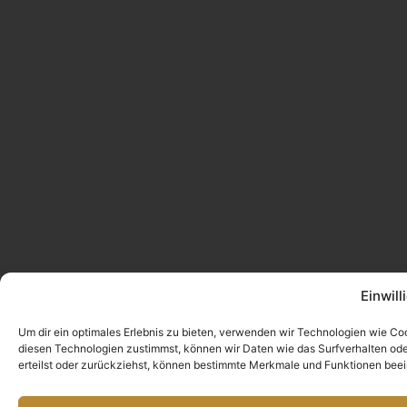
Einwil
Um dir ein optimales Erlebnis zu bieten, verwenden wir Technologien wie C
diesen Technologien zustimmst, können wir Daten wie das Surfverhalten oder 
erteilst oder zurückziehst, können bestimmte Merkmale und Funktionen beei