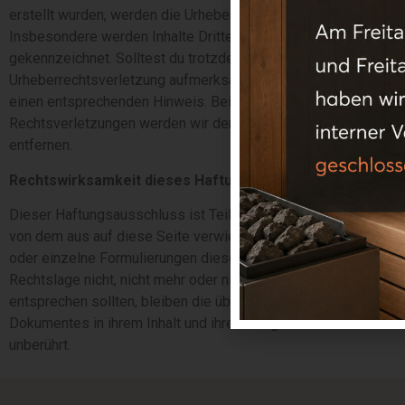
erstellt wurden, werden die Urheberrechte Dritter beachtet.
Insbesondere werden Inhalte Dritter als solche
gekennzeichnet. Solltest du trotzdem auf eine
Urheberrechtsverletzung aufmerksam werden, bitten wir um
einen entsprechenden Hinweis. Bei Bekanntwerden von
Rechtsverletzungen werden wir derartige Inhalte umgehend
entfernen.
Rechtswirksamkeit dieses Haftungsausschlusses
Dieser Haftungsausschluss ist Teil des Internetangebotes,
von dem aus auf diese Seite verwiesen wurde. Sofern Teile
oder einzelne Formulierungen dieses Textes der geltenden
Rechtslage nicht, nicht mehr oder nicht vollständig
entsprechen sollten, bleiben die übrigen Teile des
Dokumentes in ihrem Inhalt und ihrer Gültigkeit davon
unberührt.